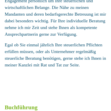
Engagement persönlich um Ihre steuerlichen und
wirtschaftlichen Belange. Die Nähe zu meinen
Mandanten und deren bedarfsgerechte Betreuung ist mir
dabei besonders wichtig. Für Ihre individuelle Beratung
nehme ich mir Zeit und stehe Ihnen als kompetente
Ansprechpartnerin gerne zur Verfügung.
Egal ob Sie einmal jährlich Ihre steuerlichen Pflichten
erfüllen müssen, oder als Unternehmer regelmäßig
steuerliche Beratung benötigen, gerne stehe ich Ihnen in
meiner Kanzlei mit Rat und Tat zur Seite.
steuerberatung mainz, steuerberatung nieder-olm, steuerberatung nierstein
oppenheim, steuererklärung mainz, Start-Up, Existenzgründung, Hilfe bei Steuern,
Buchhaltung, Finanzbuchhaltung, Lohnabrechnung, Bilanz, Jahresabschluss,
Einkommensteuer, Körperschaftsteuer, Umsatzsteuer, steuerberater mainz, steuerberater
nieder-Olm, steuerberater rheinhessen, steuerberater oppenheim, steuerberater nierstein,
steuerberater wörrstadt, steuerberater alzey, steuerberater undenheim
Buchführung